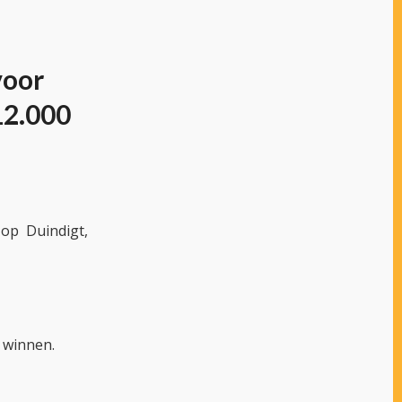
voor
12.000
op Duindigt,
e winnen.