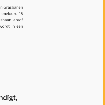
 en Grasbanen
 Emmeloord 15
rasbaan en/of
wordt in een
ndigt,