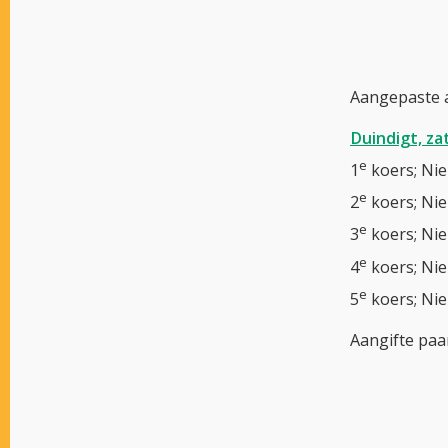
Aangepaste a
Duindigt, zat
e
1
koers; Nie
e
2
koers; Nie
e
3
koers; Nie
e
4
koers; Nie
e
5
koers; Nie
Aangifte paar