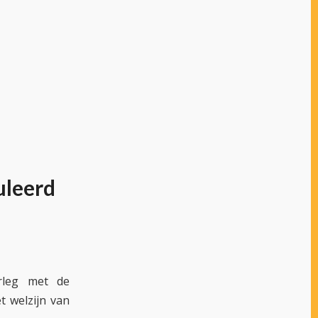
uleerd
rleg met de
t welzijn van