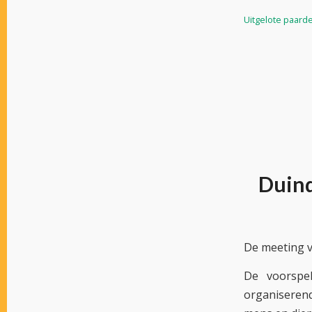
Uitgelote paard
Duind
De meeting v
De voorspe
organiserend