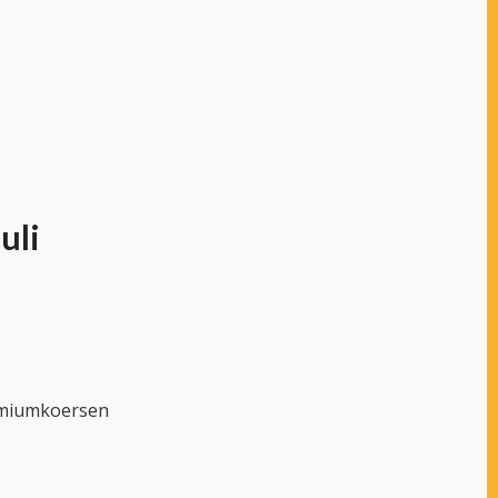
uli
emiumkoersen