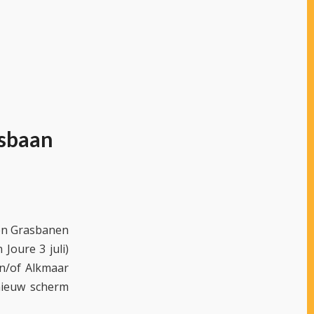
asbaan
 en Grasbanen
Joure 3 juli)
en/of Alkmaar
nieuw scherm