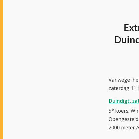
Ext
Duind
Vanwege het
zaterdag 11 j
Duindigt, zat
e
5
koers; Win
Opengesteld v
2000 meter A