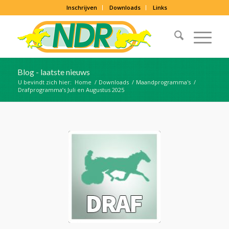
Inschrijven
Downloads
Links
Blog - laatste nieuws
U bevindt zich hier:
Home
/
Downloads
/
Maandprogramma's
/
Drafprogramma’s Juli en Augustus 2025