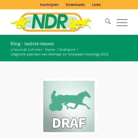
Inschrijven
Downloads
Links
Blog - laatste nieuws
U bevindt zich hier:
Home
/
Drafsport
/
Uitgelote paarden van Alkmaar en Grasbaan meetings 2025