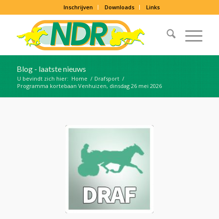
Inschrijven
Downloads
Links
Blog - laatste nieuws
U bevindt zich hier:
Home
/
Drafsport
/
Programma kortebaan Venhuizen, dinsdag 26 mei 2026