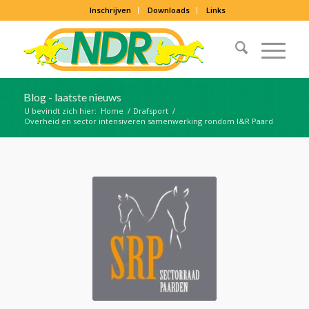
Inschrijven
Downloads
Links
Blog - laatste nieuws
U bevindt zich hier:
Home
/
Drafsport
/
Overheid en sector intensiveren samenwerking rondom I&R Paard