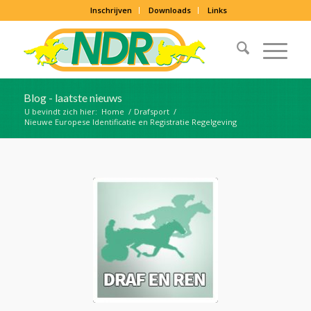
Inschrijven
Downloads
Links
Blog - laatste nieuws
U bevindt zich hier:
Home
/
Drafsport
/
Nieuwe Europese Identificatie en Registratie Regelgeving