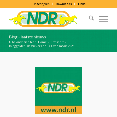
Inschrijven
Downloads
Links
Blog - laatste nieuws
U bevindt zich hier:
Home
/
Drafsport
/
Inleggelden Klassiekers en TCT van maart 2021