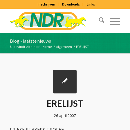
Inschrijven
Downloads
Links
Blog - laatste nieuws
U bevindt zich hier:
Home
/
Algemeen
/
ERELIJST
ERELIJST
26 april 2007
FRIESE STAYERS TROFEE