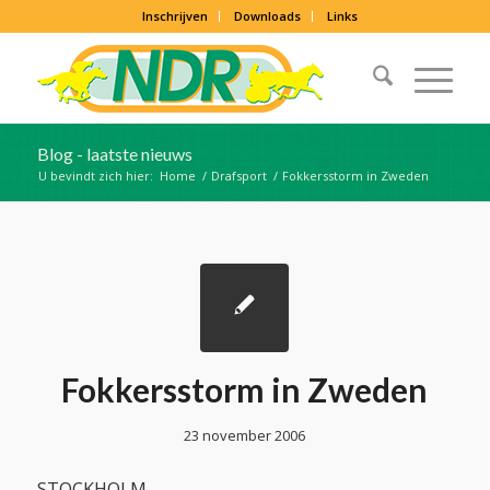
Inschrijven
Downloads
Links
Blog - laatste nieuws
U bevindt zich hier:
Home
/
Drafsport
/
Fokkersstorm in Zweden
Fokkersstorm in Zweden
23 november 2006
STOCKHOLM