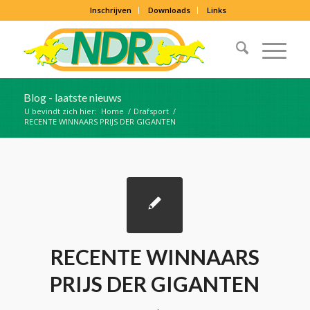
Inschrijven
Downloads
Links
Blog - laatste nieuws
U bevindt zich hier:
Home
/
Drafsport
/
RECENTE WINNAARS PRIJS DER GIGANTEN
RECENTE WINNAARS
PRIJS DER GIGANTEN