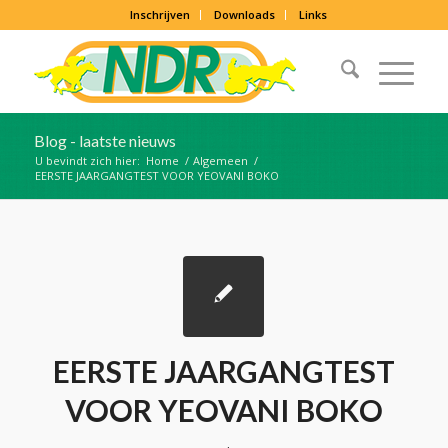
Inschrijven
Downloads
Links
Blog - laatste nieuws
U bevindt zich hier:
Home
/
Algemeen
/
EERSTE JAARGANGTEST VOOR YEOVANI BOKO
EERSTE JAARGANGTEST
VOOR YEOVANI BOKO