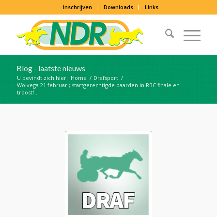
Inschrijven
Downloads
Links
Blog - laatste nieuws
U bevindt zich hier:
Home
/
Drafsport
/
Wolvega 21 februari; startgerechtigde paarden in RBC finale en
troostf...