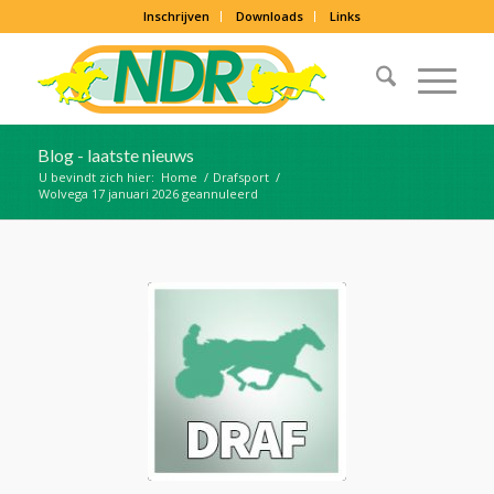
Inschrijven
Downloads
Links
Blog - laatste nieuws
U bevindt zich hier:
Home
/
Drafsport
/
Wolvega 17 januari 2026 geannuleerd