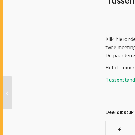
Tussen
Klik hierond
twee meeting
De paarden z
Het documen
Tussenstand 
Officieel Bulletin 24 –
2019
Deel dit stuk