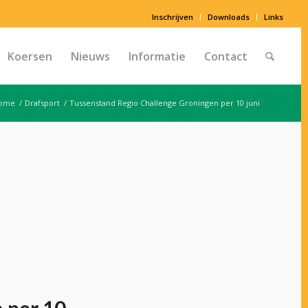
Inschrijven
Downloads
Links
Koersen
Nieuws
Informatie
Contact
ome
/
Drafsport
/
Tussenstand Regio Challenge Groningen per 10 juni