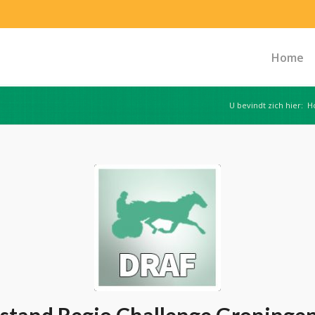
Home
U bevindt zich hier:
H