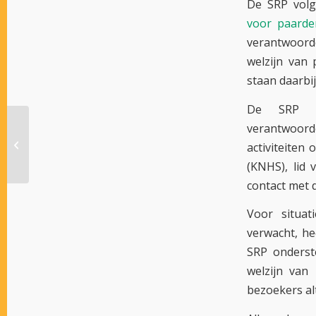
De SRP volgt
voor paarde
verantwoorde
welzijn van 
staan daarbij
De SRP r
verantwoord
Tussenstand Gras Cup
activiteiten
2026
(KNHS), lid 
contact met 
Voor situa
verwacht, h
SRP onderst
welzijn van 
bezoekers alt