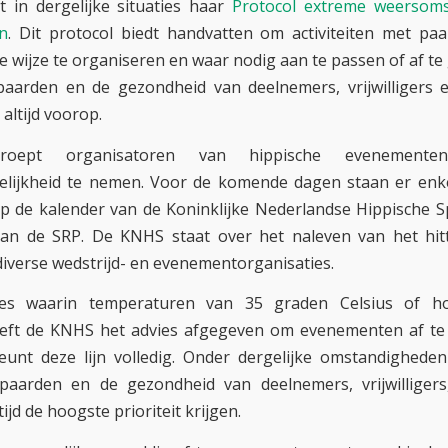
 in dergelijke situaties haar
Protocol extreme weersom
n
. Dit protocol biedt handvatten om activiteiten met p
 wijze te organiseren en waar nodig aan te passen of af te 
paarden en de gezondheid van deelnemers, vrijwilligers
 altijd voorop.
oept organisatoren van hippische evenement
elijkheid te nemen. Voor de komende dagen staan er enke
 op de kalender van de Koninklijke Nederlandse Hippische S
van de SRP. De KNHS staat over het naleven van het hit
diverse wedstrijd- en evenementorganisaties.
ties waarin temperaturen van 35 graden Celsius of h
eeft de KNHS het advies afgegeven om evenementen af te 
eunt deze lijn volledig. Onder dergelijke omstandighede
paarden en de gezondheid van deelnemers, vrijwilligers,
ijd de hoogste prioriteit krijgen.