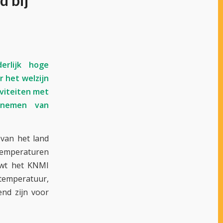
d bij
rlijk hoge
 het welzijn
iviteiten met
 nemen van
van het land
 temperaturen
uwt het KNMI
emperatuur,
end zijn voor