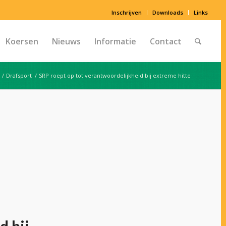
Inschrijven
Downloads
Links
Koersen
Nieuws
Informatie
Contact
/
Drafsport
/
SRP roept op tot verantwoordelijkheid bij extreme hitte