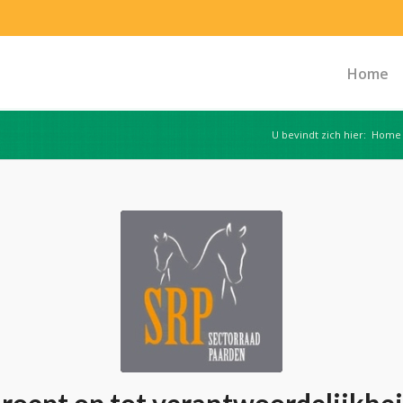
Home
U bevindt zich hier:
Home