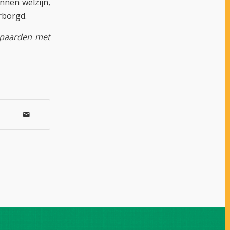
nnen welzijn,
rborgd.
 paarden met