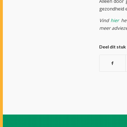
Alleen door 
gezondheid e
Vind
hier
het
meer advieze
Deel dit stuk