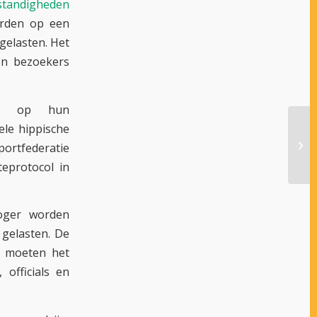
standigheden
aarden op een
gelasten. Het
 en bezoekers
en op hun
le hippische
portfederatie
teprotocol in
oger worden
gelasten. De
n moeten het
 officials en