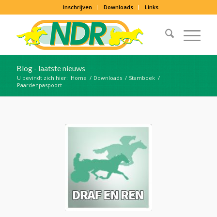
Inschrijven
Downloads
Links
Blog - laatste nieuws
U bevindt zich hier:
Home
/
Downloads
/
Stamboek
/
Paardenpaspoort