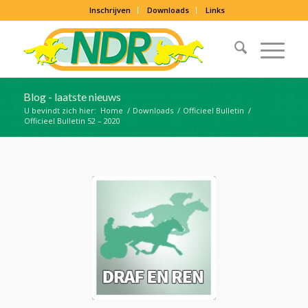
Inschrijven
Downloads
Links
Blog - laatste nieuws
U bevindt zich hier:
Home
/
Downloads
/
Officieel Bulletin
/
Officieel Bulletin 52 – 2020