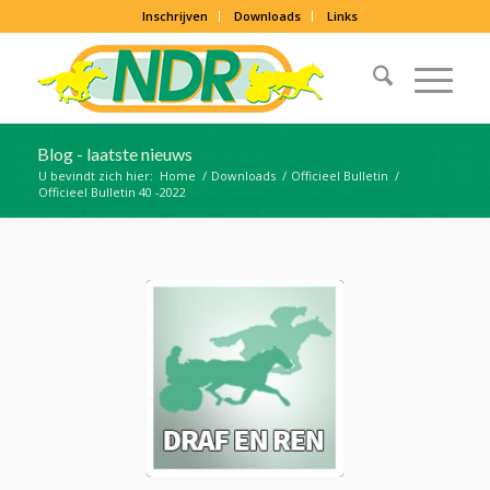
Inschrijven
Downloads
Links
Blog - laatste nieuws
U bevindt zich hier:
Home
/
Downloads
/
Officieel Bulletin
/
Officieel Bulletin 40 -2022