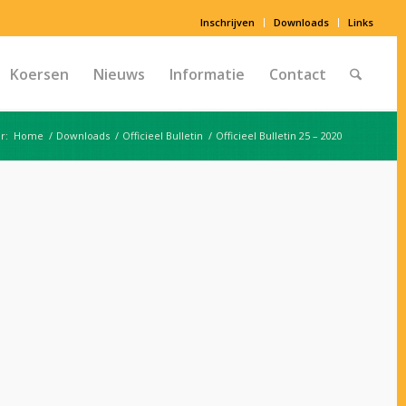
Inschrijven
Downloads
Links
Koersen
Nieuws
Informatie
Contact
r:
Home
/
Downloads
/
Officieel Bulletin
/
Officieel Bulletin 25 – 2020