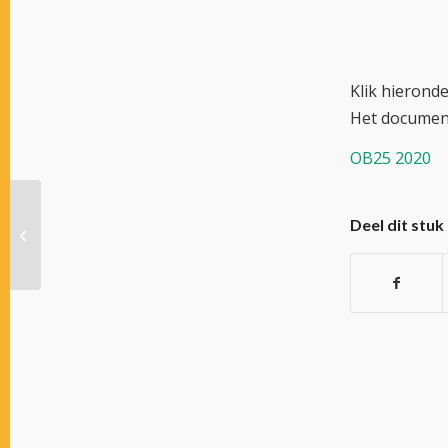
Klik hieronder
Het documen
OB25 2020
12 juni 2020, waar
Deel dit stuk
staan we nu als
sector? Bericht bestuur
SNDR,