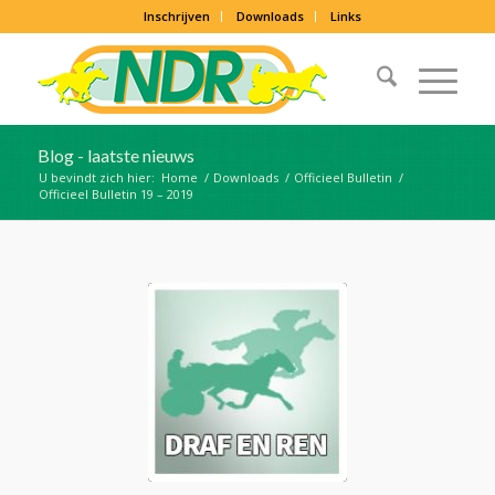
Inschrijven
Downloads
Links
Blog - laatste nieuws
U bevindt zich hier:
Home
/
Downloads
/
Officieel Bulletin
/
Officieel Bulletin 19 – 2019