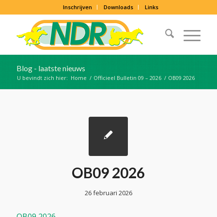
Inschrijven
Downloads
Links
Blog - laatste nieuws
U bevindt zich hier:
Home
/
Officieel Bulletin 09 – 2026
/
OB09 2026
OB09 2026
26 februari 2026
OB09 2026