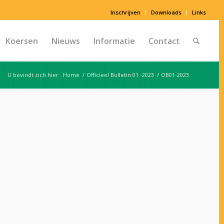
Inschrijven
Downloads
Links
Koersen
Nieuws
Informatie
Contact
U bevindt zich hier:
Home
/
Officieel Bulletin 01 -2023
/
OB01-2023