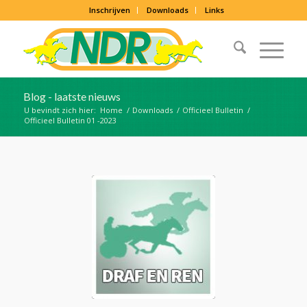
Inschrijven
Downloads
Links
Blog - laatste nieuws
U bevindt zich hier:
Home
/
Downloads
/
Officieel Bulletin
/
Officieel Bulletin 01 -2023