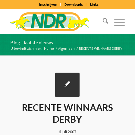
Inschrijven
Downloads
Links
Blog - laatste nieuws
U bevindt zich hier:
Home
/
Algemeen
/
RECENTE WINNAARS DERBY
RECENTE WINNAARS
DERBY
6 juli 2007