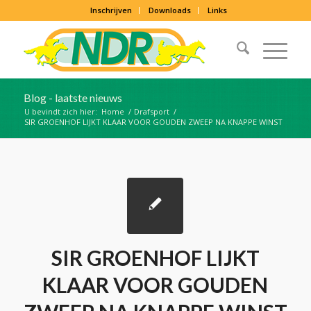
Inschrijven
Downloads
Links
Blog - laatste nieuws
U bevindt zich hier:
Home
/
Drafsport
/
SIR GROENHOF LIJKT KLAAR VOOR GOUDEN ZWEEP NA KNAPPE WINST
SIR GROENHOF LIJKT
KLAAR VOOR GOUDEN