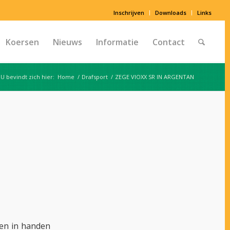
Inschrijven
Downloads
Links
Koersen
Nieuws
Informatie
Contact
U bevindt zich hier:
Home
/
Drafsport
/
ZEGE VIOXX SR IN ARGENTAN
en in handen