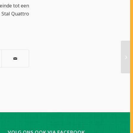
einde tot een
 Stal Quattro
HOL
VOLG ONS OOK VIA FACEBOOK