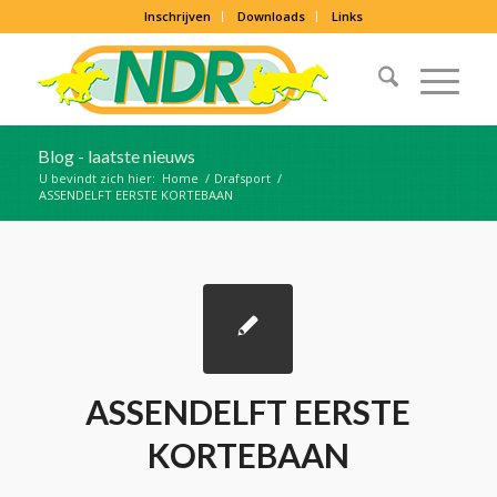
Inschrijven
Downloads
Links
Blog - laatste nieuws
U bevindt zich hier:
Home
/
Drafsport
/
ASSENDELFT EERSTE KORTEBAAN
ASSENDELFT EERSTE
KORTEBAAN