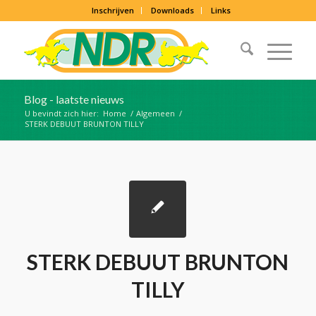
Inschrijven
Downloads
Links
Blog - laatste nieuws
U bevindt zich hier:
Home
/
Algemeen
/
STERK DEBUUT BRUNTON TILLY
STERK DEBUUT BRUNTON
TILLY