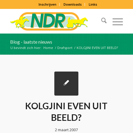
Inschrijven
Downloads
Links
Blog - laatste nieuws
U bevindt zich hier:
Home
/
Drafsport
/
KOLGJINI EVEN UIT BEELD?
KOLGJINI EVEN UIT
BEELD?
2 maart 2007