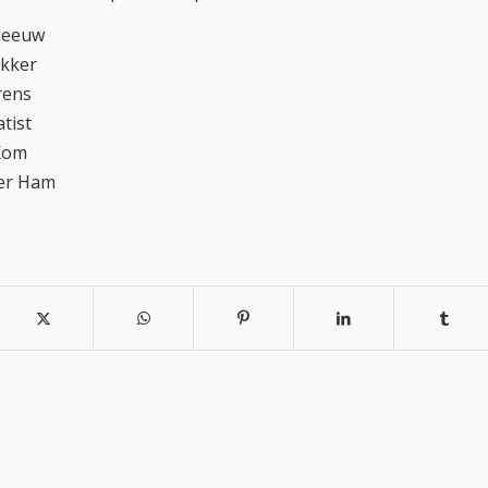
 Zeeuw
akker
rens
tist
 Kom
der Ham