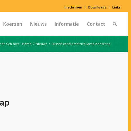
Inschrijven
Downloads
Links
Koersen
Nieuws
Informatie
Contact
ndt zich hier:
Home
/
Nieuws
/
Tussenstand amatricekampioenschap
hap