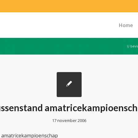
Home
U bevi
ssenstand amatricekampioensc
17 november 2006
 amatricekampioenschap