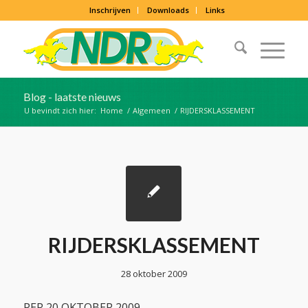
Inschrijven
Downloads
Links
Blog - laatste nieuws
U bevindt zich hier:
Home
/
Algemeen
/
RIJDERSKLASSEMENT
RIJDERSKLASSEMENT
28 oktober 2009
PER 20 OKTOBER 2009