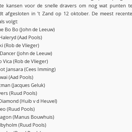
ste kansen voor de snelle dravers om nog wat punten te
t afgesloten in ’t Zand op 12 oktober. De meest recent
ls volgt:
e Bo Bo (John de Leeuw)
aleryd (Aad Pools)
i (Rob de Vlieger)
 Dancer (John de Leeuw)
 Vica (Rob de Vlieger)
ot Jansara (Cees Imming)
wai (Aad Pools)
man (Jacques Geluk)
vers (Ruud Pools)
Diamond (Huib v d Heuvel)
eo (Ruud Pools)
Dragon (Manus Bouwhuis)
lbyholm (Ruud Pools)