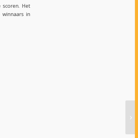
 scoren. Het
e winnaars in
WIE
JOF