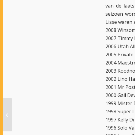
van de laat
seizoen word
Lisse waren a
2008 Winsom
2007 Timmy H
2006 Utah Alk
2005 Private
2004 Maestro
2003 Roodno
2002 Lino Ha
2001 Mr Post
2000 Gail De
1999 Mister 
1998 Super L
MAIN WISE AS IN ITALIAANSE DERBY?
1997 Kelly 
1996 Solo Va