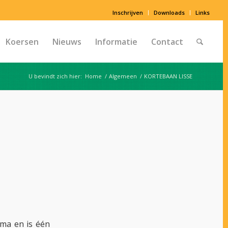
Inschrijven
Downloads
Links
Koersen
Nieuws
Informatie
Contact
U bevindt zich hier:
Home
/
Algemeen
/
KORTEBAAN LISSE
ma en is één