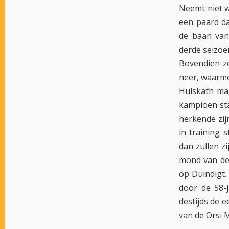
Neemt niet we
een paard da
de baan van
derde seizoe
Bovendien ze
neer, waarmee
Hülskath ma
kampioen sta
herkende zij
in training 
dan zullen zi
mond van de 
op Duindigt.
door de 58-j
destijds de e
van de Orsi M