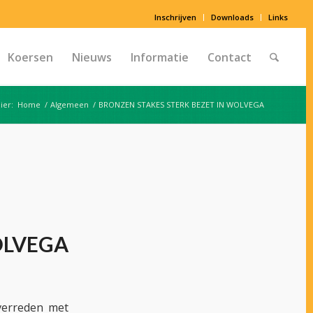
Inschrijven
Downloads
Links
Koersen
Nieuws
Informatie
Contact
ier:
Home
/
Algemeen
/
BRONZEN STAKES STERK BEZET IN WOLVEGA
OLVEGA
erreden met