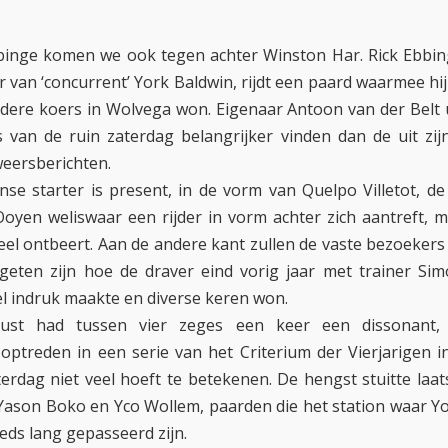
inge komen we ook tegen achter Winston Har. Rick Ebbin
r van ‘concurrent’ York Baldwin, rijdt een paard waarmee hij
dere koers in Wolvega won. Eigenaar Antoon van der Belt ui
s van de ruin zaterdag belangrijker vinden dan de uit zi
eersberichten.
se starter is present, in de vorm van Quelpo Villetot, de
Ooyen weliswaar een rijder in vorm achter zich aantreft, 
el ontbeert. Aan de andere kant zullen de vaste bezoeker
geten zijn hoe de draver eind vorig jaar met trainer S
el indruk maakte en diverse keren won.
rdust had tussen vier zeges een keer een dissonant,
optreden in een serie van het Criterium der Vierjarigen in
rdag niet veel hoeft te betekenen. De hengst stuitte laa
Yason Boko en Yco Wollem, paarden die het station waar Yo
eds lang gepasseerd zijn.