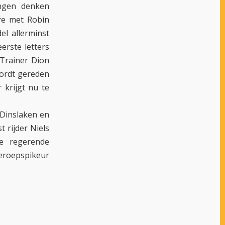
ingen denken
ere met Robin
el allerminst
erste letters
 Trainer Dion
wordt gereden
 krijgt nu te
 Dinslaken en
t rijder Niels
e regerende
eroepspikeur