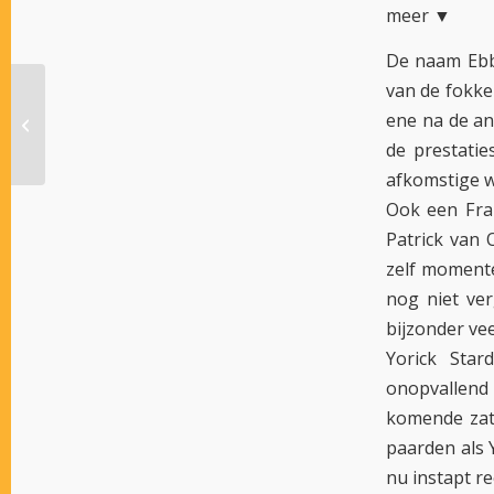
meer ▼
De naam Ebb
van de fokke
ene na de an
LOLLO AXE SLAAT TOE VOOR GRIFT
de prestatie
afkomstige w
Ook een Fran
Patrick van 
zelf momente
nog niet ver
bijzonder ve
Yorick Sta
onopvallend 
komende zate
paarden als 
nu instapt re