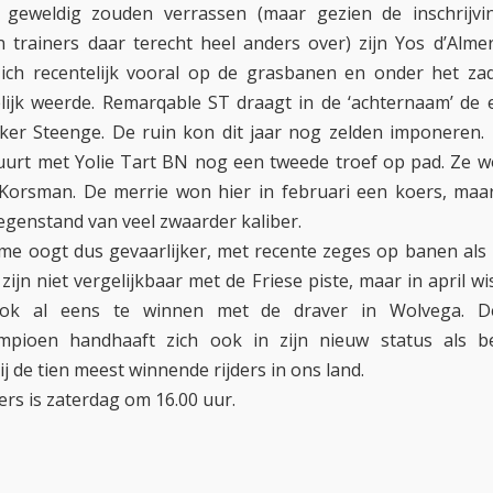
 geweldig zouden verrassen (maar gezien de inschrijv
 trainers daar terecht heel anders over) zijn Yos d’Alm
ich recentelijk vooral op de grasbanen en onder het zad
lijk weerde. Remarqable ST draagt in de ‘achternaam’ de e
er Steenge. De ruin kon dit jaar nog zelden imponeren.
uurt met Yolie Tart BN nog een tweede troef op pad. Ze 
orsman. De merrie won hier in februari een koers, maar
genstand van veel zwaarder kaliber.
me oogt dus gevaarlijker, met recente zeges op banen als
zijn niet vergelijkbaar met de Friese piste, maar in april wis
ook al eens te winnen met de draver in Wolvega. D
ampioen handhaaft zich ook in zijn nieuw status als b
j de tien meest winnende rijders in ons land.
ers is zaterdag om 16.00 uur.