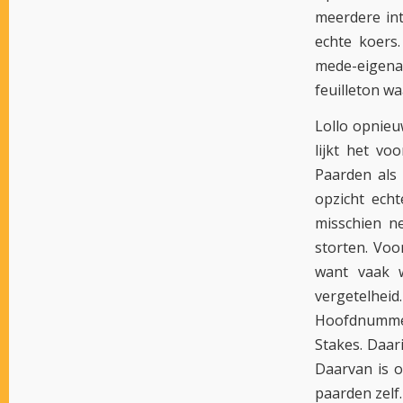
meerdere int
echte koers.
mede-eigen
feuilleton w
Lollo opnieu
lijkt het vo
Paarden als 
opzicht echt
misschien n
storten. Voo
want vaak w
vergetelheid.
Hoofdnummer
Stakes. Daar
Daarvan is o
paarden zelf.