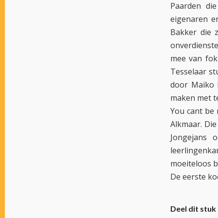
Paarden die
eigenaren en
Bakker die z
onverdienste
mee van fokk
Tesselaar st
door Maiko K
maken met te
You cant be 
Alkmaar. Die 
Jongejans 
leerlingenk
moeiteloos bi
De eerste ko
Deel dit stuk