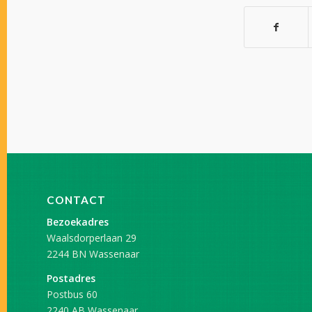
CONTACT
Bezoekadres
Waalsdorperlaan 29
2244 BN Wassenaar
Postadres
Postbus 60
2240 AB Wassenaar