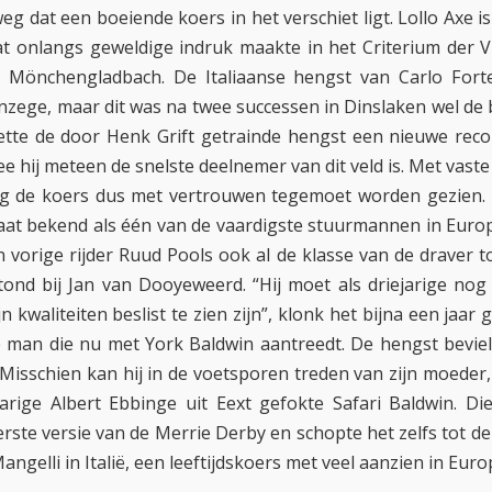
g dat een boeiende koers in het verschiet ligt. Lollo Axe i
t onlangs geweldige indruk maakte in het Criterium der V
 Mönchengladbach. De Italiaanse hengst van Carlo Forte
nzege, maar dit was na twee successen in Dinslaken wel de b
tte de door Henk Grift getrainde hengst een nieuwe record
 hij meteen de snelste deelnemer van dit veld is. Met vaste
g de koers dus met vertrouwen tegemoet worden gezien.
at bekend als één van de vaardigste stuurmannen in Euro
n vorige rijder Ruud Pools ook al de klasse van de draver 
stond bij Jan van Dooyeweerd. “Hij moet als driejarige nog
jn kwaliteiten beslist te zien zijn”, klonk het bijna een jaar 
man die nu met York Baldwin aantreedt. De hengst bevie
 Misschien kan hij in de voetsporen treden van zijn moeder
arige Albert Ebbinge uit Eext gefokte Safari Baldwin. D
erste versie van de Merrie Derby en schopte het zelfs tot d
angelli in Italië, een leeftijdskoers met veel aanzien in Euro