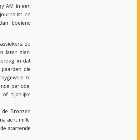
ggy AM in een
journalist en
dan boeiend
assiekers, zo
n laten zien.
terdag in dat
e paarden die
rbygeweld te
ende periode,
f tijdelijke
m de Bronzen
a acht mille.
 de startende