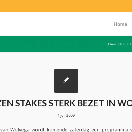
Home
U bevindt zich h
EN STAKES STERK BEZET IN W
1 juli 2009
 van Wolvega wordt komende zaterdag een programma v