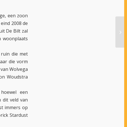
ge, een zoon
 eind 2008 de
t De Bilt zal
RIJ
jn woonplaats
 ruin die met
maar die vorm
s van Wolvega
imon Woudstra
 hoewel een
 dit veld van
tst immers op
rick Stardust