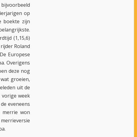
s bijvoorbeeld
ierjarigen op
 boekte zijn
elangrijkste.
tijd (1,15,6)
 rijder Roland
 De Europese
pa. Overigens
toen deze nog
 wat groeien,
geleden uit de
l vorige week
, de eveneens
ie merrie won
e merrieversie
pa.