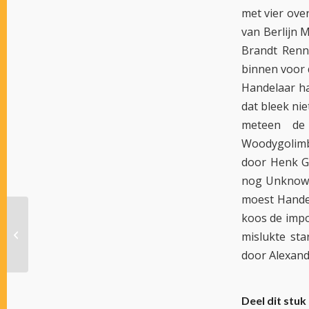
met vier ove
van Berlijn M
Brandt Renne
binnen voor 
Handelaar ha
dat bleek nie
meteen de
Woodygolimb
door Henk Gr
nog Unknown 
moest Handel
koos de impo
PRACHTVELD IN VIERJARIGENSTAKES
mislukte st
OP WOLVEGA
door Alexand
Deel dit stuk