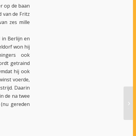
er op de baan
d van de Fritz
van zes mille
in Berlijn en
eldorf won hij
ingers ook
rdt getraind
Omdat hij ook
winst voerde,
trijd. Daarin
in de na twee
OOK
 (nu gereden
JÄG