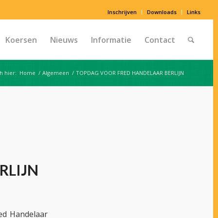
Inschrijven
Downloads
Links
Koersen
Nieuws
Informatie
Contact
h hier:
Home
/
Algemeen
/
TOPDAG VOOR FRED HANDELAAR BERLIJN
RLIJN
red Handelaar