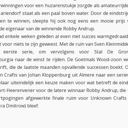
rwinningen voor een huzarenstukje zorgde als amateurrijd
ariendorf staat als een paal boven water. Door de eindstrij
n te winnen, sleepte hij ook nog eens een mooie prijs 
de eigenaar van de winnende Robby Andrup.
d enkele weken geleden al even met succes warmgedraaid 
t voor niets te zijn geweest. Met de ruin van Sven Kleinmidd
 eerste serie, om vervolgens voor Stal De Gron
urgia naar de winst te rijden. De Goetmals Wood-zoon wo
ift, die de laatste maanden opvallende successen boekt. 
Crafts van Johan Kloppenburg uit Almere naar een serie
aar uiteindelijk een keuze maken voor wat betreft de einds
rt-Heerenvener voor de latere winnaar Robby Andrup, die 
artpogingen afgewerkte finale ruim voor Unknown Crafts
ra Dmitrow) bleef.