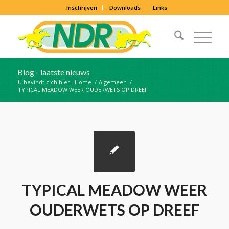
Inschrijven
Downloads
Links
Blog - laatste nieuws
U bevindt zich hier:
Home
/
Algemeen
/
TYPICAL MEADOW WEER OUDERWETS OP DREEF
TYPICAL MEADOW WEER
OUDERWETS OP DREEF