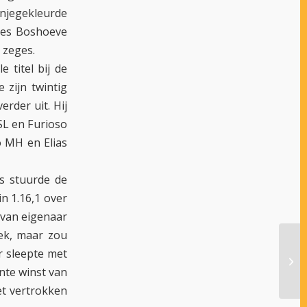
jegekleurde
ves Boshoeve
 zeges.
 titel bij de
 zijn twintig
rder uit. Hij
SL en Furioso
o MH en Elias
s stuurde de
n 1.16,1 over
 van eigenaar
ek, maar zou
r sleepte met
OPW
WOL
nte winst van
et vertrokken