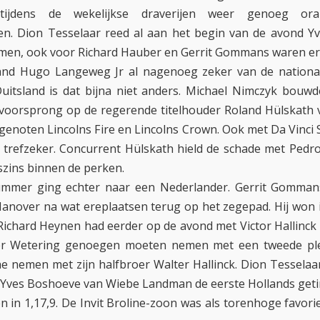
ijdens de wekelijkse draverijen weer genoeg oran
en. Dion Tesselaar reed al aan het begin van de avond Y
men, ook voor Richard Hauber en Gerrit Gommans waren er
and Hugo Langeweg Jr al nagenoeg zeker van de nationale
Duitsland is dat bijna niet anders. Michael Nimczyk bouwde
voorsprong op de regerende titelhouder Roland Hülskath ve
genoten Lincolns Fire en Lincolns Crown. Ook met Da Vinci 
trefzeker. Concurrent Hülskath hield de schade met Pedr
szins binnen de perken.
mmer ging echter naar een Nederlander. Gerrit Gomman
Hanover na wat ereplaatsen terug op het zegepad. Hij won i
Richard Heynen had eerder op de avond met Victor Hallinck
r Wetering genoegen moeten nemen met een tweede pl
he nemen met zijn halfbroer Walter Hallinck. Dion Tesselaa
e Yves Boshoeve van Wiebe Landman de eerste Hollands geti
n in 1,17,9. De Invit Broline-zoon was als torenhoge favori