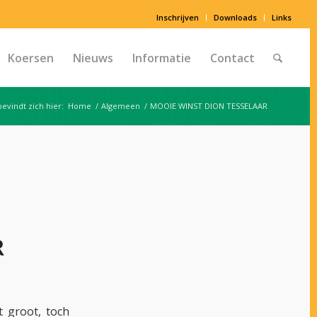
Inschrijven
Downloads
Links
Koersen
Nieuws
Informatie
Contact
bevindt zich hier:
Home
/
Algemeen
/
MOOIE WINST DION TESSELAAR
R
 groot, toch