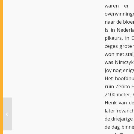
waren er t
overwinning
naar de bloe
Is in Nederl
pikeurs, in 
zeges grote 
won met stal
was Nimczyk 
Joy nog enig
Het hoofdnu
ruin Zenito 
2100 meter. 
Henk van de
later revanc
SWIEBERTJE KES SUPERSNEL
de driejarig
de dag binne