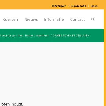
Inschrijven
Downloads
Links
Koersen
Nieuws
Informatie
Contact
U bevindt zich hier:
Home
/
Algemeen
/
ORANJE BOVEN IN DINSLAKEN
loten houdt,