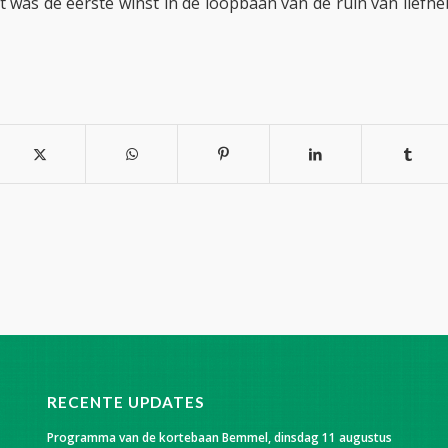
t was de eerste winst in de loopbaan van de ruin van liefhe
RECENTE UPDATES
Programma van de kortebaan Bemmel, dinsdag 11 augustus