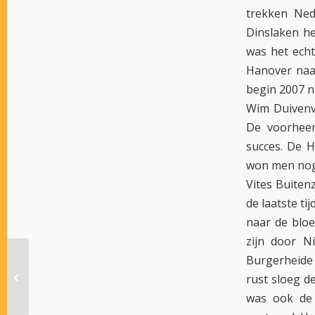
trekken Ned
Dinslaken he
was het echt
Hanover naar
begin 2007 n
Wim Duivenv
De voorheen
succes. De 
won men nog 
Vites Buiten
de laatste t
naar de bloe
zijn door N
Burgerheide 
ERICK JUSIA VLAMT IN BELGIË
rust sloeg d
was ook de 