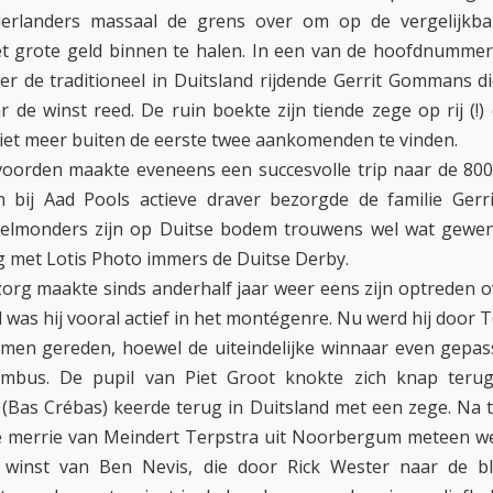
erlanders massaal de grens over om op de vergelijkb
t grote geld binnen te halen. In een van de hoofdnumme
er de traditioneel in Duitsland rijdende Gerrit Gommans d
 de winst reed. De ruin boekte zijn tiende zege op rij (!)
iet meer buiten de eerste twee aankomenden te vinden.
oorden maakte eveneens een succesvolle trip naar de 800
 bij Aad Pools actieve draver bezorgde de familie Gerr
Helmonders zijn op Duitse bodem trouwens wel wat gewend
met Lotis Photo immers de Duitse Derby.
zorg maakte sinds anderhalf jaar weer eens zijn optreden o
ijd was hij vooral actief in het montégenre. Nu werd hij doo
men gereden, hoewel de uiteindelijke winnaar even gepas
imbus. De pupil van Piet Groot knokte zich knap teru
(Bas Crébas) keerde terug in Duitsland met een zege. Na
e merrie van Meindert Terpstra uit Noorbergum meteen w
winst van Ben Nevis, die door Rick Wester naar de 