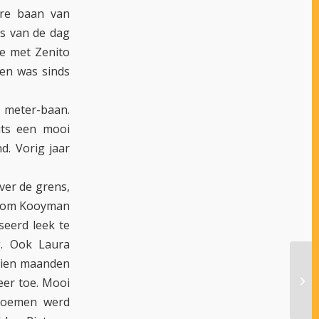
are baan van
rs van de dag
ie met Zenito
 en was sinds
 meter-baan.
its een mooi
. Vorig jaar
ver de grens,
r Tom Kooyman
seerd leek te
g. Ook Laura
 tien maanden
MOO
eer toe. Mooi
WO
bloemen werd