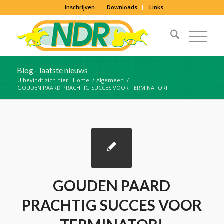
Inschrijven
Downloads
Links
Blog - laatste nieuws
U bevindt zich hier:
Home
/
Algemeen
/
GOUDEN PAARD PRACHTIG SUCCES VOOR TERMINATOR!
GOUDEN PAARD
PRACHTIG SUCCES VOOR