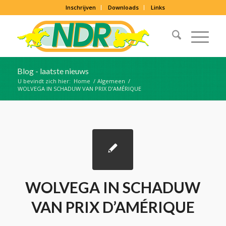
Inschrijven
Downloads
Links
Blog - laatste nieuws
U bevindt zich hier:
Home
/
Algemeen
/
WOLVEGA IN SCHADUW VAN PRIX D’AMÉRIQUE
WOLVEGA IN SCHADUW
VAN PRIX D’AMÉRIQUE