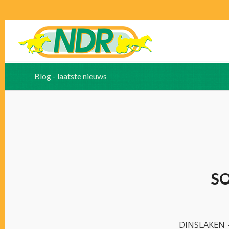
Blog - laatste nieuws
S
DINSLAKEN –