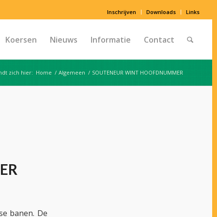
Inschrijven
Downloads
Links
Koersen
Nieuws
Informatie
Contact
dt zich hier:
Home
/
Algemeen
/
SOUTENEUR WINT HOOFDNUMMER
ER
se banen. De