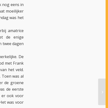
k nog eens in
at moeilijker
andag was het
bij amatrice
et de enige
n twee dagen
rkelijke. De
ood met Frank
van het veld.
. Toen was al
ter de groene
as de eerste
EQU
n er ook voor
 Het was voor