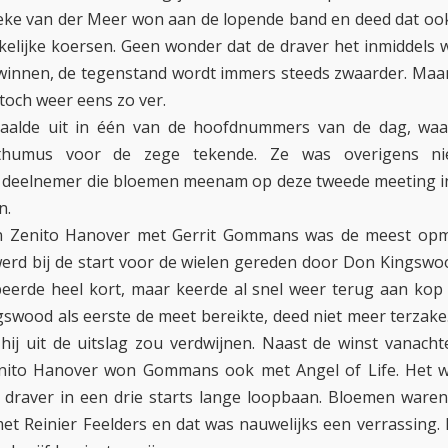
eke van der Meer won aan de lopende band en deed dat oo
kelijke koersen. Geen wonder dat de draver het inmiddels w
winnen, de tegenstand wordt immers steeds zwaarder. Ma
 toch weer eens zo ver.
aalde uit in één van de hoofdnummers van de dag, waar
thumus voor de zege tekende. Ze was overigens ni
 deelnemer die bloemen meenam op deze tweede meeting i
n.
n Zenito Hanover met Gerrit Gommans was de meest opme
erd bij de start voor de wielen gereden door Don Kingsw
eerde heel kort, maar keerde al snel weer terug aan kop 
swood als eerste de meet bereikte, deed niet meer terzake
t hij uit de uitslag zou verdwijnen. Naast de winst vanach
enito Hanover won Gommans ook met Angel of Life. Het w
 draver in een drie starts lange loopbaan. Bloemen ware
met Reinier Feelders en dat was nauwelijks een verrassing.