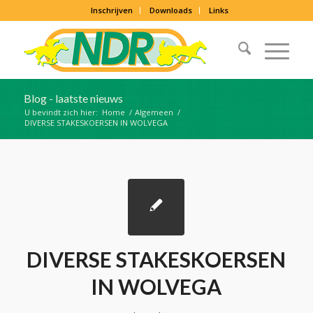
Inschrijven
Downloads
Links
Blog - laatste nieuws
U bevindt zich hier:
Home
/
Algemeen
/
DIVERSE STAKESKOERSEN IN WOLVEGA
DIVERSE STAKESKOERSEN
IN WOLVEGA