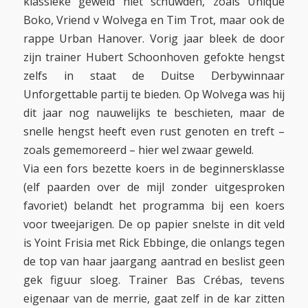
klassieke geweld niet schuwden, zoals Unique
Boko, Vriend v Wolvega en Tim Trot, maar ook de
rappe Urban Hanover. Vorig jaar bleek de door
zijn trainer Hubert Schoonhoven gefokte hengst
zelfs in staat de Duitse Derbywinnaar
Unforgettable partij te bieden. Op Wolvega was hij
dit jaar nog nauwelijks te beschieten, maar de
snelle hengst heeft even rust genoten en treft –
zoals gememoreerd – hier wel zwaar geweld.
Via een fors bezette koers in de beginnersklasse
(elf paarden over de mijl zonder uitgesproken
favoriet) belandt het programma bij een koers
voor tweejarigen. De op papier snelste in dit veld
is Yoint Frisia met Rick Ebbinge, die onlangs tegen
de top van haar jaargang aantrad en beslist geen
gek figuur sloeg. Trainer Bas Crébas, tevens
eigenaar van de merrie, gaat zelf in de kar zitten