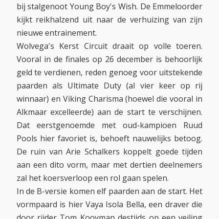
bij stalgenoot Young Boy's Wish. De Emmeloorder
kijkt reikhalzend uit naar de verhuizing van zijn
nieuwe entrainement.
Wolvega's Kerst Circuit draait op volle toeren.
Vooral in de finales op 26 december is behoorlijk
geld te verdienen, reden genoeg voor uitstekende
paarden als Ultimate Duty (al vier keer op rij
winnaar) en Viking Charisma (hoewel die vooral in
Alkmaar excelleerde) aan de start te verschijnen.
Dat eerstgenoemde met oud-kampioen Ruud
Pools hier favoriet is, behoeft nauwelijks betoog.
De ruin van Arie Schalkers koppelt goede tijden
aan een dito vorm, maar met dertien deelnemers
zal het koersverloop een rol gaan spelen.
In de B-versie komen elf paarden aan de start. Het
vormpaard is hier Vaya Isola Bella, een draver die
door rijder Tom Kooyman destijds op een veiling