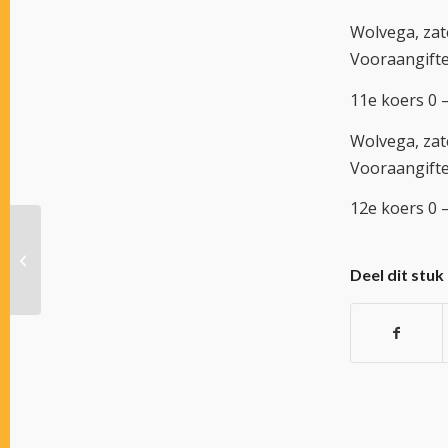
Wolvega, za
Vooraangifte
11e koers 0 –
Wolvega, za
Vooraangifte
12e koers 0 –
ALKMAAR DOMEIN VOOR
AMATEURRIJDERS
Deel dit stuk