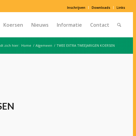
Inschrijven
Downloads
Links
Koersen
Nieuws
Informatie
Contact
dt zich hier:
Home
/
Algemeen
/
TWEE EXTRA TWEEJARIGEN KOERSEN
SEN