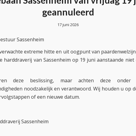
baan Sassenheim van vrijdag 19 j
geannuleerd
17 juni 2026
bestuur Sassenheim
erwachte extreme hitte en uit oogpunt van paardenwelzijn 
de harddraverij van Sassenheim op 19 juni aanstaande niet 
uren deze beslissing, maar achten deze onder 
digheden noodzakelijk en verantwoord. Wij houden u op d
rvolgstappen of een nieuwe datum.
r
rddraverij Sassenheim