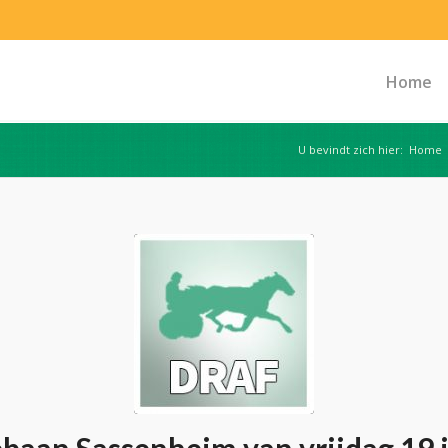
Home
U bevindt zich hier:
Home