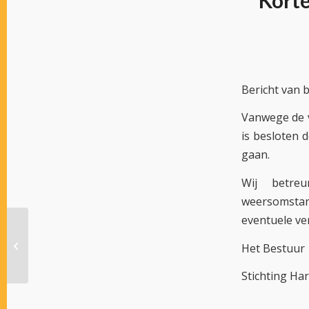
Korte
Bericht van 
Vanwege de v
is besloten 
gaan.
Wij betre
weersomstan
eventuele ve
Uitgelote paarden van
Alkmaar en Grasbaan
Het Bestuu
meetings 2026
Stichting Ha