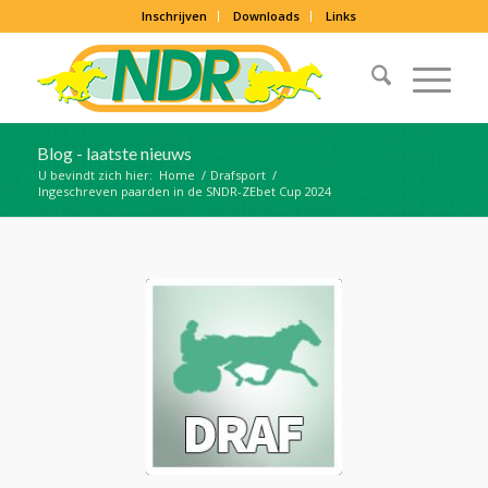
Inschrijven
Downloads
Links
Blog - laatste nieuws
U bevindt zich hier:
Home
/
Drafsport
/
Ingeschreven paarden in de SNDR-ZEbet Cup 2024