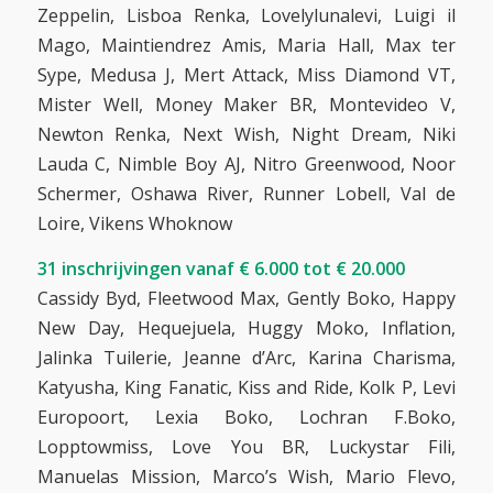
Zeppelin, Lisboa Renka, Lovelylunalevi, Luigi il
Mago, Maintiendrez Amis, Maria Hall, Max ter
Sype, Medusa J, Mert Attack, Miss Diamond VT,
Mister Well, Money Maker BR, Montevideo V,
Newton Renka, Next Wish, Night Dream, Niki
Lauda C, Nimble Boy AJ, Nitro Greenwood, Noor
Schermer, Oshawa River, Runner Lobell, Val de
Loire, Vikens Whoknow
31 inschrijvingen vanaf € 6.000 tot € 20.000
Cassidy Byd, Fleetwood Max, Gently Boko, Happy
New Day, Hequejuela, Huggy Moko, Inflation,
Jalinka Tuilerie, Jeanne d’Arc, Karina Charisma,
Katyusha, King Fanatic, Kiss and Ride, Kolk P, Levi
Europoort, Lexia Boko, Lochran F.Boko,
Lopptowmiss, Love You BR, Luckystar Fili,
Manuelas Mission, Marco’s Wish, Mario Flevo,