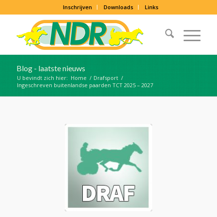
Inschrijven
Downloads
Links
Blog - laatste nieuws
U bevindt zich hier:
Home
/
Drafsport
/
Ingeschreven buitenlandse paarden TCT 2025 – 2027