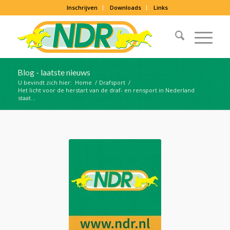
Inschrijven
Downloads
Links
Blog - laatste nieuws
U bevindt zich hier:
Home
/
Drafsport
/
Het licht voor de herstart van de draf- en rensport in Nederland
staat...