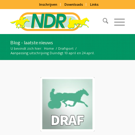
Inschrijven
Downloads
Links
Blog - laatste nieuws
U bevindt zich hier:
Home
/
Drafsport
/
Aanpassing uitschrijving Duindigt 10 april en 24 april.