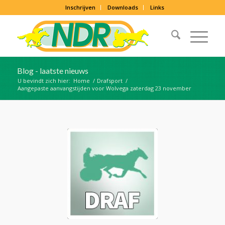
Inschrijven
Downloads
Links
Blog - laatste nieuws
U bevindt zich hier:
Home
/
Drafsport
/
Aangepaste aanvangstijden voor Wolvega zaterdag 23 november