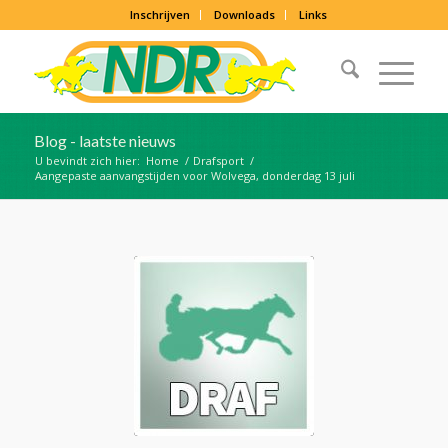
Inschrijven
Downloads
Links
Blog - laatste nieuws
U bevindt zich hier:
Home
/
Drafsport
/
Aangepaste aanvangstijden voor Wolvega, donderdag 13 juli