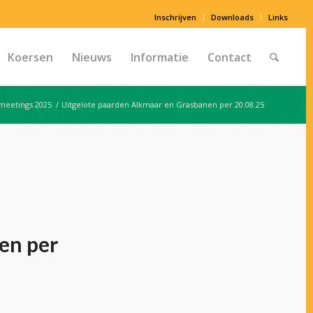
Inschrijven
Downloads
Links
Koersen
Nieuws
Informatie
Contact
meetings 2025
/
Uitgelote paarden Alkmaar en Grasbanen per 20.08.25
en per