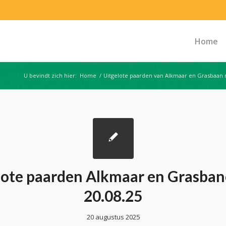
Home
U bevindt zich hier:
Home
/
Uitgelote paarden van Alkmaar en Grasbaan 
lote paarden Alkmaar en Grasban
20.08.25
20 augustus 2025